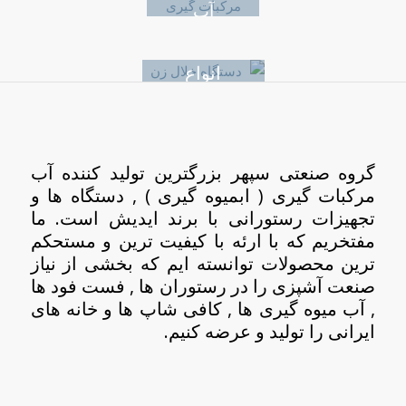
آب
مرکبات
انواع
گیری
انواع
انواع
دستگاه
همبرگر
خلال زن
آسیاب
زن
و کباب
اتومات
زن
گروه صنعتی سپهر بزرگترین تولید کننده آب
و دستی
مرکبات گیری ( ابمیوه گیری ) , دستگاه ها و
تجهیزات رستورانی با برند ایدیش است. ما
مفتخریم که با ارئه با کیفیت ترین و مستحکم
ترین محصولات توانسته ایم که بخشی از نیاز
صنعت آشپزی را در رستوران ها , فست فود ها
, آب میوه گیری ها , کافی شاپ ها و خانه های
ایرانی را تولید و عرضه کنیم.