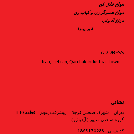
انواع خلال کن
انواع همبرگر زن و کباب زن
انواع آسیاب
انبر پیتزا
ADDRESS
Iran, Tehran, Qarchak Industrial Town
نشانی :
تهران – شهرک صنعتی قرچک – پیشرفت پنجم – قطعه B40 –
گروه صنعتی سپهر ( آیدیش )
کد پستی : 1868170283