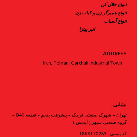
انواع خلال کن
انواع همبرگر زن و کباب زن
انواع آسیاب
انبر پیتزا
ADDRESS
Iran, Tehran, Qarchak Industrial Town
نشانی :
تهران – شهرک صنعتی قرچک – پیشرفت پنجم – قطعه B40 –
گروه صنعتی سپهر ( آیدیش )
کد پستی : 1868170283