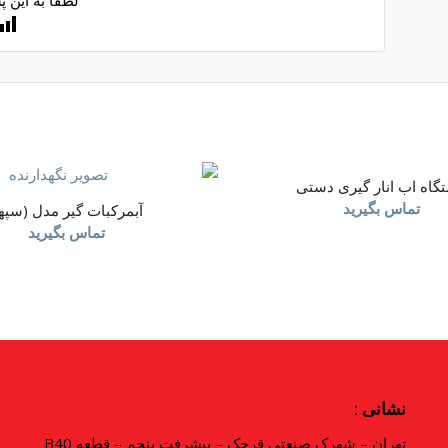
گاه اب انار گیری دستی
تماس بگیرید
آبمرکبات گیر مدل (سپه
تماس بگیرید
نشانی :
تهران – شهرک صنعتی قرچک – پیشرفت پنجم – قطعه B40