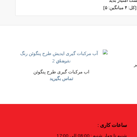
[کل:
۴
میانگین:
۵
]
ر
اب مرکبات گیری طرح پنگوئن
تماس بگیرید
ساعات کاری :
شنبه تا چهار شنبه : 08:00 الی 17:00